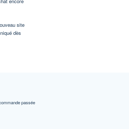
chat encore
nouveau site
uniqué dès
e commande passée