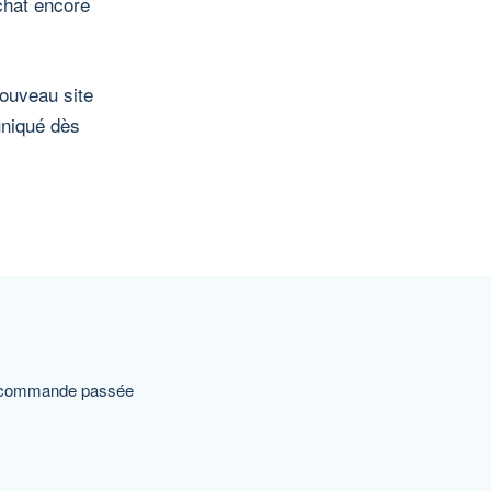
chat encore
nouveau site
uniqué dès
e commande passée